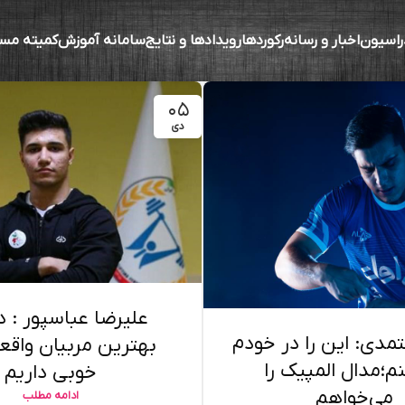
راسیون
اخبار و رسانه
رکوردها
رویدادها و نتایج
سامانه آموزش
کمیته مس
۰۵
دی
علیرضا عباسپور : در
مدی: این را در خودم
بهترین مربیان واقعا
نم؛مدال المپیک را
خوبی داریم
می‌خواهم
ادامه مطلب