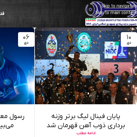
Skip to navigation
Skip to main content
فد
۰۶
۱۰
دی
دی
پایان فینال لیگ برتر وزنه
رسول معت
برداری ذوب آهن قهرمان شد
می‌بی
ادامه مطلب