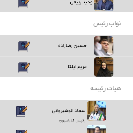
وحید ربیعی
نواب رئیس
حسین رضازاده
مریم ایلکا
هیات رئیسه
سجاد انوشیروانی
رئیس فدراسیون